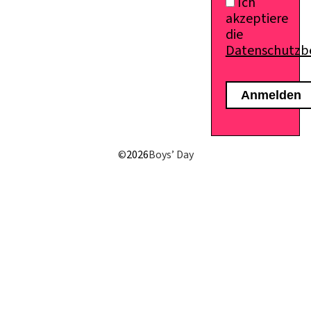
Ich
akzeptiere
die
Datenschutz
E-Mail senden
©
2026
Boys’ Day