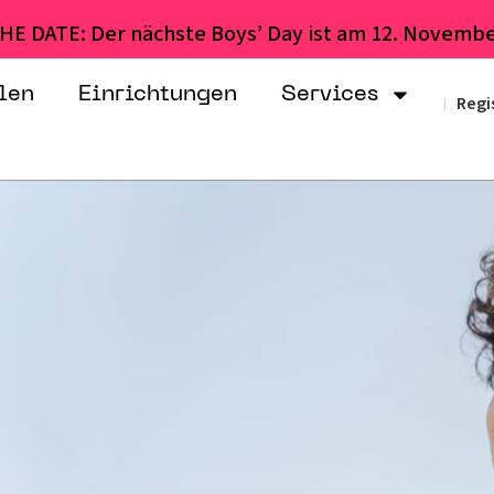
HE DATE: Der nächste Boys’ Day ist am 12. Novembe
len
Einrichtungen
Services
Regi
|