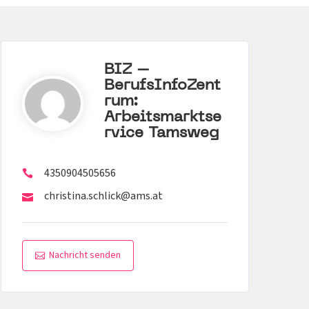
BIZ –
BerufsInfoZent
Rum:
Arbeitsmarktse
Rvice Tamsweg
4350904505656
christina.schlick@ams.at
Nachricht senden