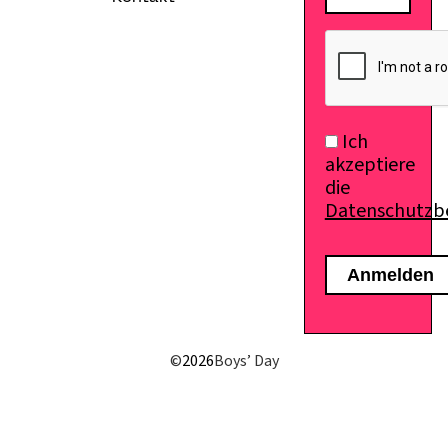
E-Mail senden
Ich
akzeptiere
die
Datenschutz
©
2026
Boys’ Day