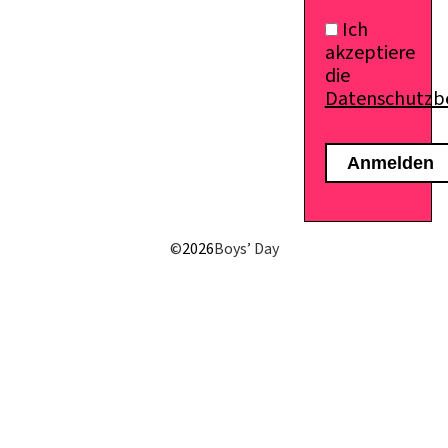
Ich
akzeptiere
die
Datenschutz
E-Mail senden
©
2026
Boys’ Day