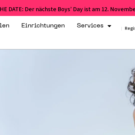
HE DATE: Der nächste Boys’ Day ist am 12. Novembe
len
Einrichtungen
Services
Regi
|