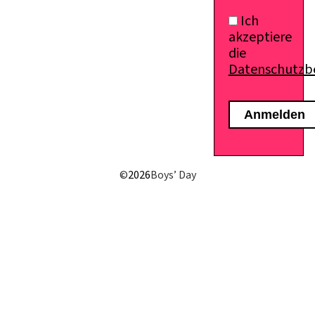
Ich
akzeptiere
die
Datenschutz
E-Mail senden
©
2026
Boys’ Day