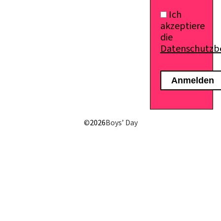
Ich
akzeptiere
die
Datenschutz
E-Mail senden
©
2026
Boys’ Day