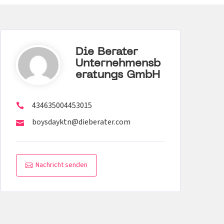
Die Berater
Unternehmensb
Eratungs GmbH
434635004453015
boysdayktn@dieberater.com
Nachricht senden