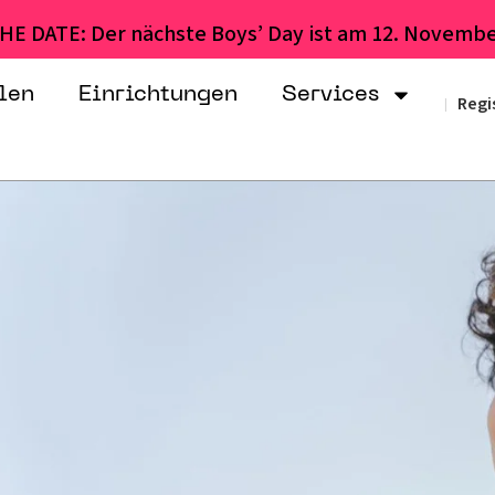
HE DATE: Der nächste Boys’ Day ist am 12. Novembe
len
Einrichtungen
Services
Regi
|