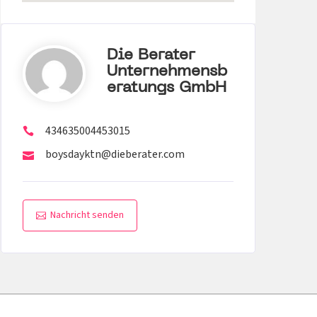
Die Berater
Unternehmensb
Eratungs GmbH
434635004453015
boysdayktn@dieberater.com
Nachricht senden