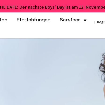
HE DATE: Der nächste Boys’ Day ist am 12. Novembe
len
Einrichtungen
Services
Regi
|