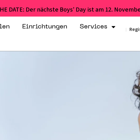
HE DATE: Der nächste Boys’ Day ist am 12. Novembe
len
Einrichtungen
Services
Regi
|