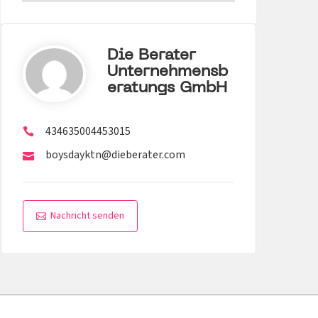
Die Berater
Unternehmensb
Eratungs GmbH
434635004453015
boysdayktn@dieberater.com
Nachricht senden