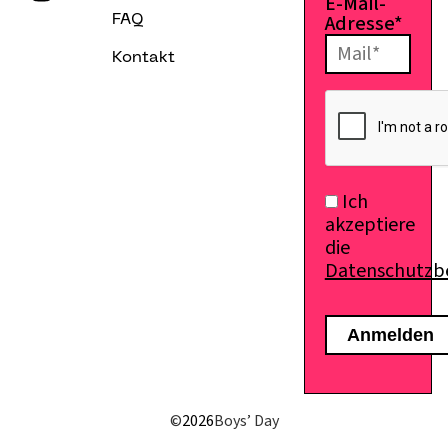
E-Mail-
Adresse*
FAQ
Kontakt
Ich
akzeptiere
die
Datenschutz
E-Mail senden
©
2026
Boys’ Day