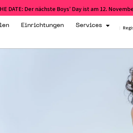
HE DATE: Der nächste Boys’ Day ist am 12. Novembe
len
Einrichtungen
Services
Regi
|