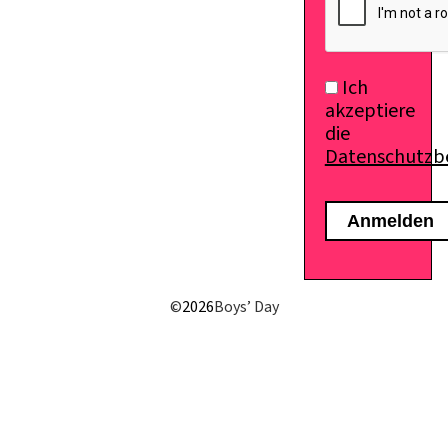
Ich
akzeptiere
die
Datenschutz
E-Mail senden
©
2026
Boys’ Day