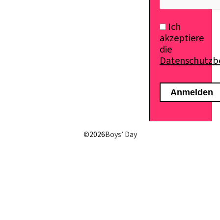
Ich
akzeptiere
die
Datenschutz
E-Mail senden
©
2026
Boys’ Day