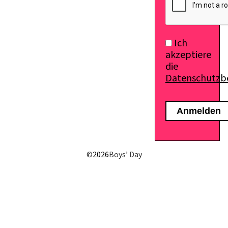
Ich
akzeptiere
die
Datenschutz
E-Mail senden
©
2026
Boys’ Day