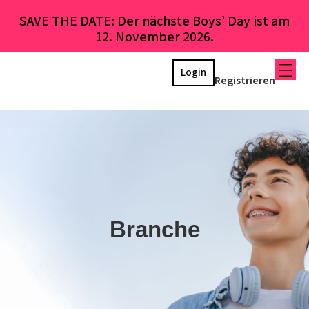
SAVE THE DATE: Der nächste Boys’ Day ist am
12. November 2026.
Login
Registrieren
Branche