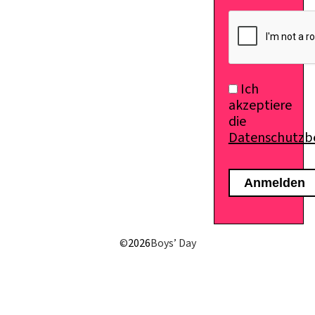
Ich
akzeptiere
die
Datenschutz
©
2026
Boys’ Day