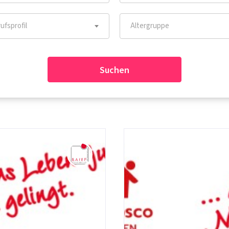
ufsprofil
Altergruppe