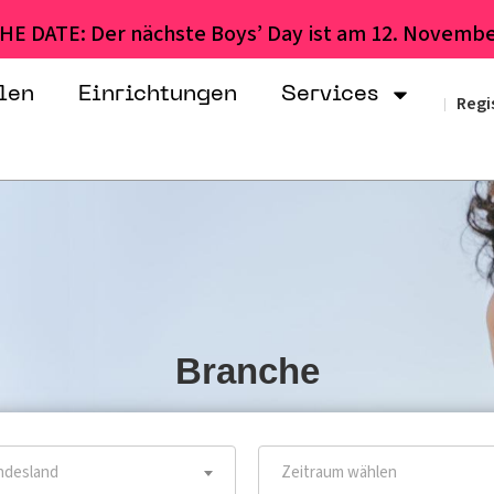
HE DATE: Der nächste Boys’ Day ist am 12. Novembe
len
Einrichtungen
Services
Regi
|
Branche
desland
Zeitraum wählen