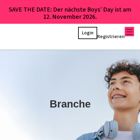
SAVE THE DATE: Der nächste Boys’ Day ist am
12. November 2026.
Login
Registrieren
Branche