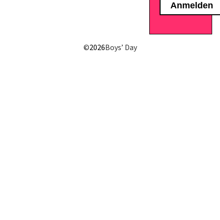
©
2026
Boys’ Day