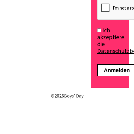
Ich
akzeptiere
die
Datenschutz
©
2026
Boys’ Day