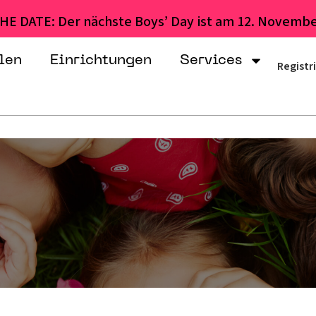
HE DATE: Der nächste Boys’ Day ist am 12. Novembe
len
Einrichtungen
Services
Registr