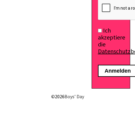
Ich
akzeptiere
die
Datenschutz
©
2026
Boys’ Day